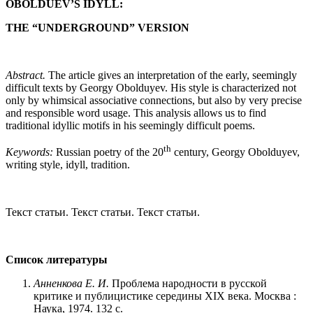
OBOLDUEV’S IDYLL:
THE “UNDERGROUND” VERSION
Abstract.
The article gives an interpretation of the early, seemingly
difficult texts by Georgy Obolduyev. His style is characterized not
only by whimsical associative connections, but also by very precise
and responsible word usage. This analysis allows us to find
traditional idyllic motifs in his seemingly difficult poems.
th
Keywords:
Russian poetry of the 20
century, Georgy Obolduyev,
writing style, idyll, tradition.
Текст статьи. Текст статьи. Текст статьи.
Список литературы
Анненкова Е. И.
Проблема народности в русской
критике и публицистике середины XIX века. Москва :
Наука, 1974. 132 с.