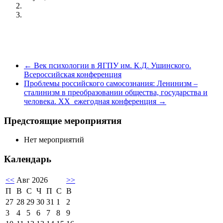
←
Век психологии в ЯГПУ им. К.Д. Ушинского.
Всероссийская конференция
Проблемы российского самосознания: Ленинизм –
сталинизм в преобразовании общества, государства и
человека. XX ежегодная конференция
→
Предстоящие мероприятия
Нет мероприятий
Календарь
<<
Авг 2026
>>
П
В
С
Ч
П
С
В
27
28
29
30
31
1
2
3
4
5
6
7
8
9