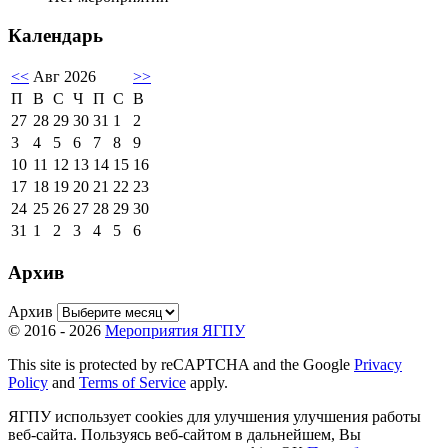
Календарь
<<
Авг 2026
>>
П
В
С
Ч
П
С
В
27
28
29
30
31
1
2
3
4
5
6
7
8
9
10
11
12
13
14
15
16
17
18
19
20
21
22
23
24
25
26
27
28
29
30
31
1
2
3
4
5
6
Архив
Архив
© 2016 - 2026
Мероприятия ЯГПУ
This site is protected by reCAPTCHA and the Google
Privacy
Policy
and
Terms of Service
apply.
ЯГПУ использует cookies для улучшения улучшения работы
веб-сайта. Пользуясь веб-сайтом в дальнейшем, Вы